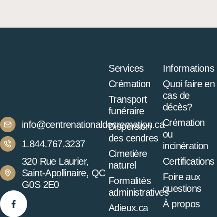
Services
Informations
Crémation
Quoi faire en
cas de
Transport
décès?
funéraire
Crémation
info@centrenationaldecremation.ca
Dispersion
ou
des cendres
1.844.767.3237
incinération
Cimetière
320 Rue Laurier,
Certifications
naturel
Saint-Apollinaire, QC
Foire aux
Formalités
G0S 2E0
questions
administratives
À propos
Adieux.ca