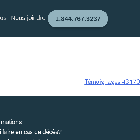
pos
Nous joindre
1.844.767.3237
Témoignages #3170
rmations
 faire en cas de décès?