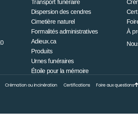
Transport funéraire
Cré
Dispersion des cendres
Cert
Cimetière naturel
Foir
Formalités administratives
À p
Adieux.ca
E0
Nous
Produits
Urnes funéraires
Étoile pour la mémoire
Crémation ou incinération
Certifications
Foire aux questions