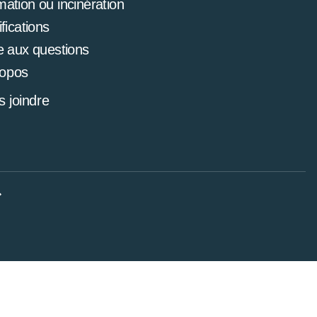
mation ou incinération
ifications
e aux questions
ropos
 joindre