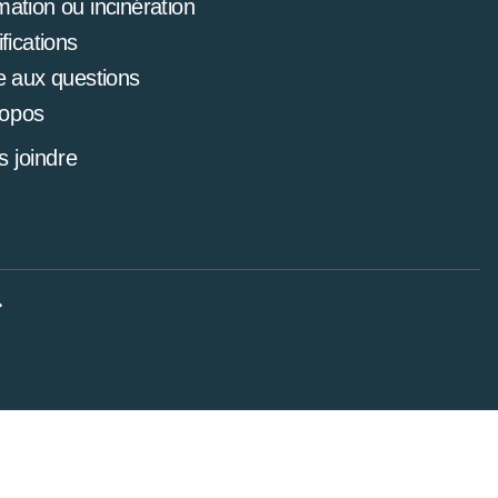
mation ou incinération
ifications
e aux questions
ropos
 joindre