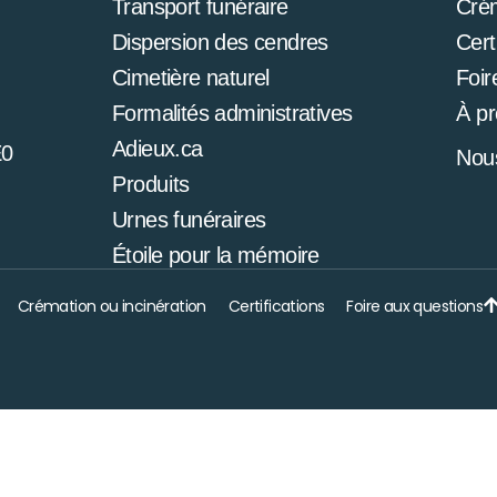
Transport funéraire
Cré
Dispersion des cendres
Cert
Cimetière naturel
Foir
Formalités administratives
À p
Adieux.ca
E0
Nous
Produits
Urnes funéraires
Étoile pour la mémoire
Crémation ou incinération
Certifications
Foire aux questions