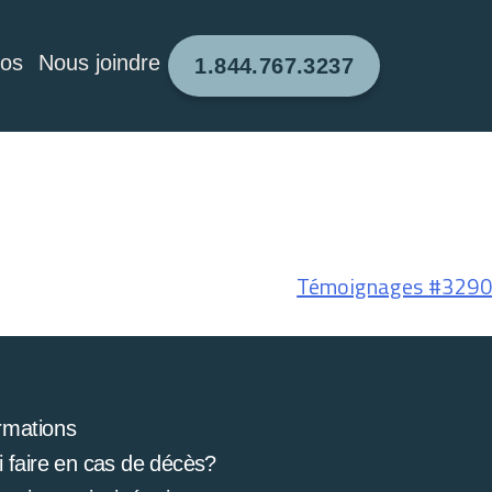
pos
Nous joindre
1.844.767.3237
Témoignages #3290
rmations
 faire en cas de décès?