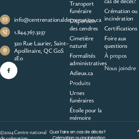
cas de décès?
Transport
funéraire
Crémation ou
incinération
info@centrenationaldecremation.ca
Dispersion
des cendres
Certifications
1.844.767.3237
Cimetière
Foire aux
320 Rue Laurier, Saint-
naturel
questions
Apollinaire, QC G0S
Formalités
À propos
2E0
administratives
Nous joindre
Adieux.ca
Produits
Urnes
funéraires
Étoile pour la
mémoire
©2024 Centre national
Quoi faire en cas de décès?
de crémation
Crémation ou incinération