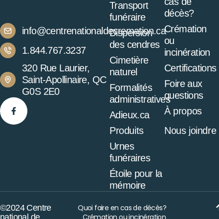
cas de
Transport
décès?
funéraire
Crémation
info@centrenationaldecremation.ca
Dispersion
ou
des cendres
1.844.767.3237
incinération
Cimetière
320 Rue Laurier,
Certifications
naturel
Saint-Apollinaire, QC
Foire aux
Formalités
G0S 2E0
questions
administratives
À propos
Adieux.ca
Produits
Nous joindre
Urnes
funéraires
Étoile pour la
mémoire
©2024 Centre
Quoi faire en cas de décès?
national de
Crémation ou incinération