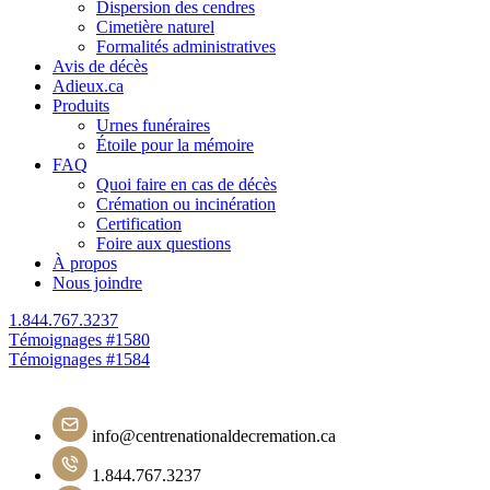
Dispersion des cendres
Cimetière naturel
Formalités administratives
Avis de décès
Adieux.ca
Produits
Urnes funéraires
Étoile pour la mémoire
FAQ
Quoi faire en cas de décès
Crémation ou incinération
Certification
Foire aux questions
À propos
Nous joindre
1.844.767.3237
Navigation
Témoignages #1580
Témoignages #1584
de
l'article
info@centrenationaldecremation.ca
1.844.767.3237