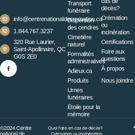
cas de
Transport
décès?
funéraire
Crémation
info@centrenationaldecremation.ca
Dispersion
ou
des cendres
1.844.767.3237
incinération
Cimetière
320 Rue Laurier,
Certifications
naturel
Saint-Apollinaire, QC
Foire aux
Formalités
G0S 2E0
questions
administratives
À propos
Adieux.ca
Produits
Nous joindre
Urnes
funéraires
Étoile pour la
mémoire
©2024 Centre
Quoi faire en cas de décès?
national de
Crémation ou incinération