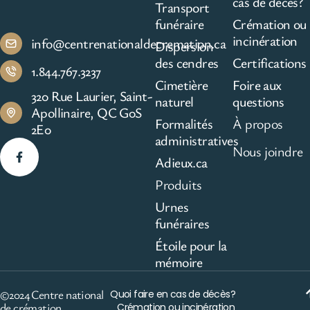
cas de décès?
Transport
funéraire
Crémation ou
incinération
info@centrenationaldecremation.ca
Dispersion
des cendres
Certifications
1.844.767.3237
Cimetière
Foire aux
320 Rue Laurier, Saint-
naturel
questions
Apollinaire, QC G0S
Formalités
À propos
2E0
administratives
Nous joindre
Adieux.ca
Produits
Urnes
funéraires
Étoile pour la
mémoire
©2024 Centre national
Quoi faire en cas de décès?
de crémation
Crémation ou incinération