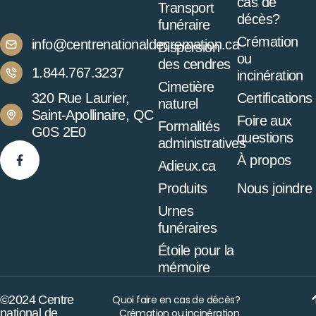
cas de
Transport
décès?
funéraire
Crémation
info@centrenationaldecremation.ca
Dispersion
ou
des cendres
1.844.767.3237
incinération
Cimetière
320 Rue Laurier,
Certifications
naturel
Saint-Apollinaire, QC
Foire aux
Formalités
G0S 2E0
questions
administratives
À propos
Adieux.ca
Produits
Nous joindre
Urnes
funéraires
Étoile pour la
mémoire
©2024 Centre
Quoi faire en cas de décès?
national de
Crémation ou incinération