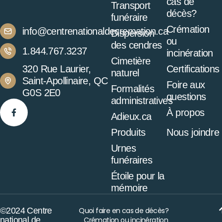
cas de
Transport
décès?
funéraire
Crémation
info@centrenationaldecremation.ca
Dispersion
ou
des cendres
1.844.767.3237
incinération
Cimetière
320 Rue Laurier,
Certifications
naturel
Saint-Apollinaire, QC
Foire aux
Formalités
G0S 2E0
questions
administratives
À propos
Adieux.ca
Produits
Nous joindre
Urnes
funéraires
Étoile pour la
mémoire
©2024 Centre
Quoi faire en cas de décès?
national de
Crémation ou incinération