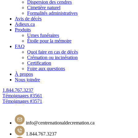
Dispersion des cendres
Cimetière naturel
Formalités administratives
Avis de décès
Adieux.ca
Produits
Urnes funéraires
Étoile pour la mémoire
FAQ
Quoi faire en cas de décès
Crémation ou incinération
Certification
Foire aux questions
À propos
Nous joindre
1.844.767.3237
Navigation
Témoignages #3561
Témoignages #3571
de
l'article
info@centrenationaldecremation.ca
1.844.767.3237