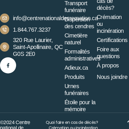
cas de
Transport
décès?
funéraire
Crémation
info@centrenationaldecremation.ca
Dispersion
ou
des cendres
1.844.767.3237
incinération
Cimetière
320 Rue Laurier,
Certifications
naturel
Saint-Apollinaire, QC
Foire aux
Formalités
G0S 2E0
questions
administratives
À propos
Adieux.ca
Produits
Nous joindre
Urnes
funéraires
Étoile pour la
mémoire
©2024 Centre
Quoi faire en cas de décès?
national de
Crémation ou incinération