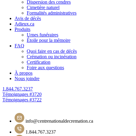
Dispersion des cendres
Cimetière naturel
Formalités administratives
Avis de décès
Adieux.ca
Produits
Urnes funéraires
Étoile pour la mémoire
FAQ
Quoi faire en cas de décès
Crémation ou incinération
Certification
Foire aux questions
À propos
Nous joindre
1.844.767.3237
Navigation
Témoignages #3720
Témoignages #3722
de
l'article
info@centrenationaldecremation.ca
1.844.767.3237