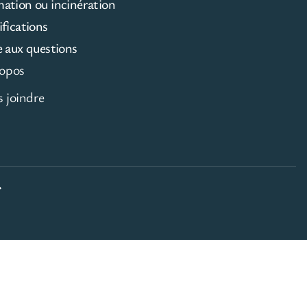
mation ou incinération
ifications
e aux questions
opos
 joindre