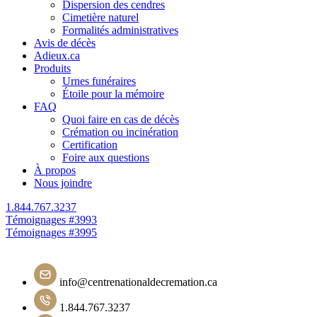
Dispersion des cendres
Cimetière naturel
Formalités administratives
Avis de décès
Adieux.ca
Produits
Urnes funéraires
Étoile pour la mémoire
FAQ
Quoi faire en cas de décès
Crémation ou incinération
Certification
Foire aux questions
À propos
Nous joindre
1.844.767.3237
Navigation
Témoignages #3993
Témoignages #3995
de
l'article
info@centrenationaldecremation.ca
1.844.767.3237