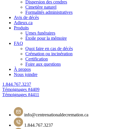
Dispersion des cendres
Cimetière naturel
Formalités administratives
Avis de décès
Adieux.ca
Produits
Urnes funéraires
Étoile pour la mémoire
FAQ
Quoi faire en cas de décès
Crémation ou incinération
Certification
Foire aux questions
À propos
Nous joindre
1.844.767.3237
Navigation
Témoignages #4409
Témoignages #4411
de
l'article
info@centrenationaldecremation.ca
1.844.767.3237