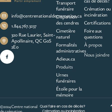
cas de décès?
Transport
funéraire
Crémation ou
incinération
info@centrenationaldecremation.ca
Dispersion
des cendres
Certifications
1.844.767.3237
Cimetière
Foire aux
320 Rue Laurier, Saint-
naturel
questions
Apollinaire, QC G0S
Formalités
À propos
2E0
administratives
Nous joindre
Adieux.ca
Produits
Urnes
funéraires
Étoile pour la
mémoire
©2024 Centre national
Quoi faire en cas de décès?
de crémation
Crémation ou incinération