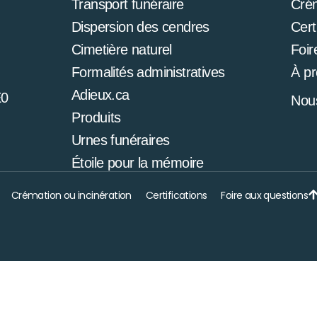
Transport funéraire
Cré
Dispersion des cendres
Cert
Cimetière naturel
Foir
Formalités administratives
À p
Adieux.ca
E0
Nous
Produits
Urnes funéraires
Étoile pour la mémoire
Crémation ou incinération
Certifications
Foire aux questions