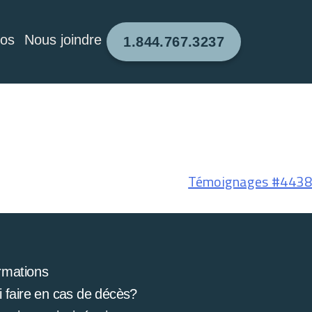
pos
Nous joindre
1.844.767.3237
Témoignages #4438
rmations
 faire en cas de décès?