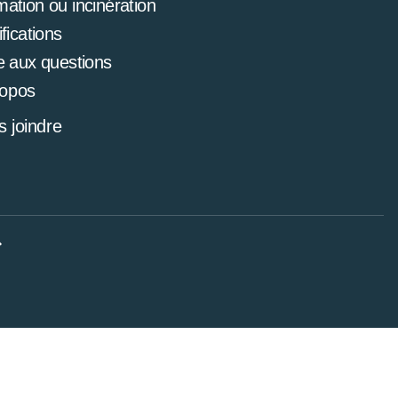
mation ou incinération
ifications
e aux questions
ropos
 joindre