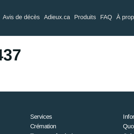
Avis de décès
Adieux.ca
Produits
FAQ
À pro
437
Services
Info
Crémation
Quoi