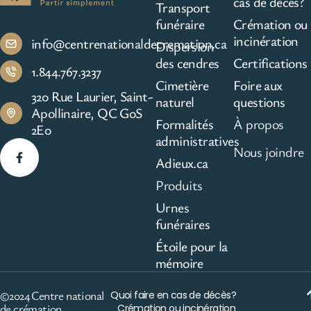
cas de décès?
Transport
funéraire
Crémation ou
incinération
info@centrenationaldecremation.ca
Dispersion
des cendres
Certifications
1.844.767.3237
Cimetière
Foire aux
320 Rue Laurier, Saint-
naturel
questions
Apollinaire, QC G0S
Formalités
À propos
2E0
administratives
Nous joindre
Adieux.ca
Produits
Urnes
funéraires
Étoile pour la
mémoire
©2024 Centre national
Quoi faire en cas de décès?
de crémation
Crémation ou incinération