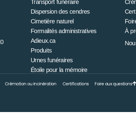
Transport funéraire
Cré
Dispersion des cendres
Cert
Cimetière naturel
Foir
Formalités administratives
À p
Adieux.ca
E0
Nous
Produits
Urnes funéraires
Étoile pour la mémoire
Crémation ou incinération
Certifications
Foire aux questions