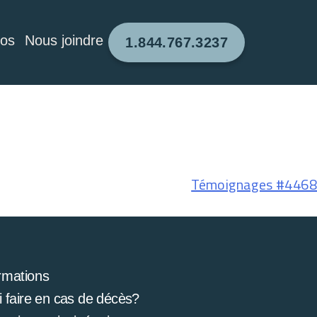
pos
Nous joindre
1.844.767.3237
Témoignages #4468
rmations
 faire en cas de décès?