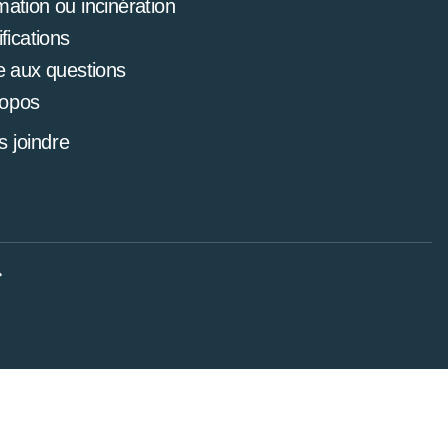
mation ou incinération
ifications
e aux questions
ropos
 joindre