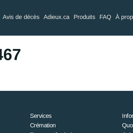
Avis de décès
Adieux.ca
Produits
FAQ
À pro
467
Services
Info
Crémation
Quoi