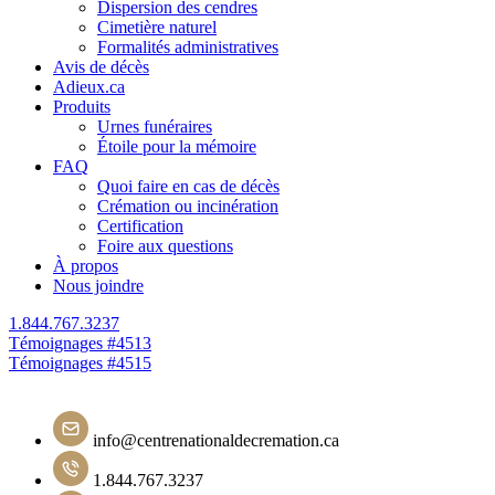
Dispersion des cendres
Cimetière naturel
Formalités administratives
Avis de décès
Adieux.ca
Produits
Urnes funéraires
Étoile pour la mémoire
FAQ
Quoi faire en cas de décès
Crémation ou incinération
Certification
Foire aux questions
À propos
Nous joindre
1.844.767.3237
Navigation
Témoignages #4513
Témoignages #4515
de
l'article
info@centrenationaldecremation.ca
1.844.767.3237