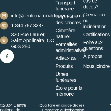
cas de
Transport
décès?
funéraire
Crémation
info@centrenationaldecremation.ca
Dispersion
ou
des cendres
1.844.767.3237
incinération
Cimetière
320 Rue Laurier,
Certifications
naturel
Saint-Apollinaire, QC
Foire aux
Formalités
G0S 2E0
questions
administratives
À propos
Adieux.ca
Produits
Nous joindre
Urnes
funéraires
Étoile pour la
mémoire
©2024 Centre
Quoi faire en cas de décès?
national de
Crémation ou incinération