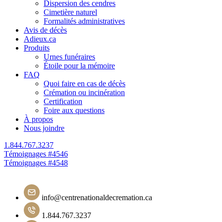
Dispersion des cendres
Cimetière naturel
Formalités administratives
Avis de décès
Adieux.ca
Produits
Urnes funéraires
Étoile pour la mémoire
FAQ
Quoi faire en cas de décès
Crémation ou incinération
Certification
Foire aux questions
À propos
Nous joindre
1.844.767.3237
Navigation
Témoignages #4546
Témoignages #4548
de
l'article
info@centrenationaldecremation.ca
1.844.767.3237