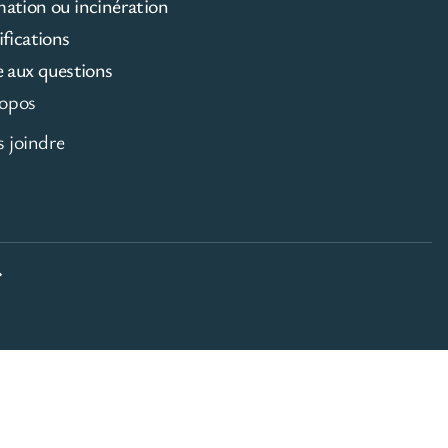
mation ou incinération
ifications
e aux questions
opos
 joindre