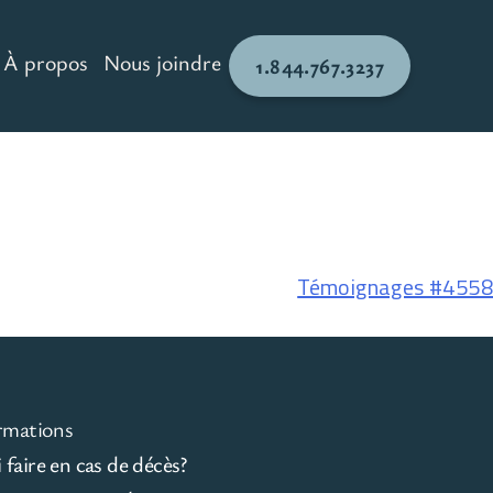
À propos
Nous joindre
1.844.767.3237
Témoignages #4558
rmations
faire en cas de décès?