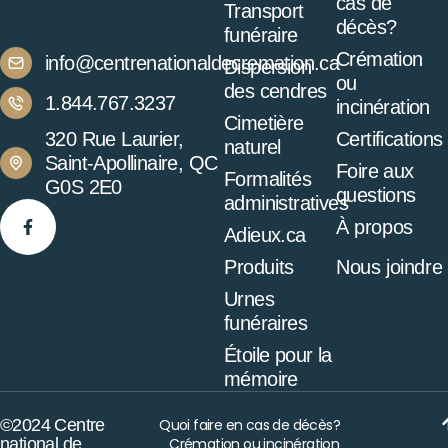
cas de
Transport
décès?
funéraire
Crémation
info@centrenationaldecremation.ca
Dispersion
ou
des cendres
1.844.767.3237
incinération
Cimetière
320 Rue Laurier,
Certifications
naturel
Saint-Apollinaire, QC
Foire aux
Formalités
G0S 2E0
questions
administratives
À propos
Adieux.ca
Produits
Nous joindre
Urnes
funéraires
Étoile pour la
mémoire
©2024 Centre
Quoi faire en cas de décès?
national de
Crémation ou incinération