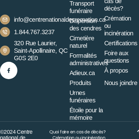
cas de
Transport
décès?
funéraire
Crémation
info@centrenationaldecremation.ca
Dispersion
ou
des cendres
1.844.767.3237
incinération
Cimetière
320 Rue Laurier,
Certifications
naturel
Saint-Apollinaire, QC
Foire aux
Formalités
G0S 2E0
questions
administratives
À propos
Adieux.ca
Produits
Nous joindre
Urnes
funéraires
Étoile pour la
mémoire
©2024 Centre
Quoi faire en cas de décès?
national de
Crémation ou incinération