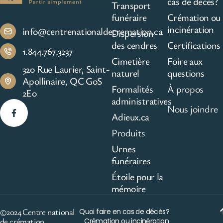
cas de décès?
Transport
funéraire
Crémation ou
incinération
info@centrenationaldecremation.ca
Dispersion
des cendres
Certifications
1.844.767.3237
Cimetière
Foire aux
320 Rue Laurier, Saint-
naturel
questions
Apollinaire, QC G0S
Formalités
À propos
2E0
administratives
Nous joindre
Adieux.ca
Produits
Urnes
funéraires
Étoile pour la
mémoire
©2024 Centre national
Quoi faire en cas de décès?
de crémation
Crémation ou incinération