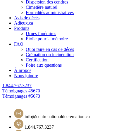
Dispersion des cendres
Cimetière naturel
Formalités administratives
Avis de décès
Adieux.ca
Produits
Urnes funéraires
Étoile pour la mémoire
FAQ
Quoi faire en cas de décès
Crémation ou incinération
Certification
Foire aux questions
À propos
Nous joindre
1.844.767.3237
Navigation
Témoignages #5670
Témoignages #5673
de
l'article
info@centrenationaldecremation.ca
1.844.767.3237