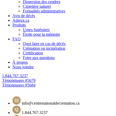
Dispersion des cendres
Cimetière naturel
Formalités administratives
Avis de décès
Adieux.ca
Produits
Urnes funéraires
Étoile pour la mémoire
FAQ
Quoi faire en cas de décès
Crémation ou incinération
Certification
Foire aux questions
À propos
Nous joindre
1.844.767.3237
Navigation
Témoignages #5679
Témoignages #5684
de
l'article
info@centrenationaldecremation.ca
1.844.767.3237