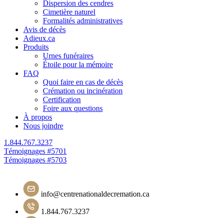
Dispersion des cendres
Cimetière naturel
Formalités administratives
Avis de décès
Adieux.ca
Produits
Urnes funéraires
Étoile pour la mémoire
FAQ
Quoi faire en cas de décès
Crémation ou incinération
Certification
Foire aux questions
À propos
Nous joindre
1.844.767.3237
Navigation
Témoignages #5701
Témoignages #5703
de
l'article
info@centrenationaldecremation.ca
1.844.767.3237