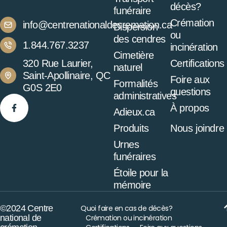
décès?
funéraire
Crémation
info@centrenationaldecremation.ca
Dispersion
ou
des cendres
1.844.767.3237
incinération
Cimetière
320 Rue Laurier,
Certifications
naturel
Saint-Apollinaire, QC
Foire aux
Formalités
G0S 2E0
questions
administratives
À propos
Adieux.ca
Produits
Nous joindre
Urnes
funéraires
Étoile pour la
mémoire
©2024 Centre
Quoi faire en cas de décès?
national de
Crémation ou incinération