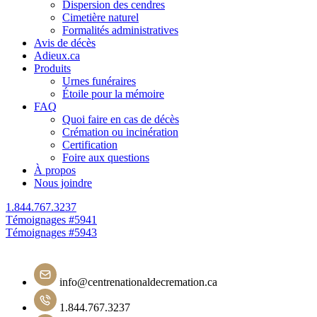
Dispersion des cendres
Cimetière naturel
Formalités administratives
Avis de décès
Adieux.ca
Produits
Urnes funéraires
Étoile pour la mémoire
FAQ
Quoi faire en cas de décès
Crémation ou incinération
Certification
Foire aux questions
À propos
Nous joindre
1.844.767.3237
Navigation
Témoignages #5941
Témoignages #5943
de
l'article
info@centrenationaldecremation.ca
1.844.767.3237