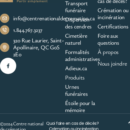
cas de décès?
Transport
funéraire
Crémation ou
incinération
info@centrenationaldecremation.ca
Dispersion
des cendres
Certifications
1.844.767.3237
Cimetière
Foire aux
320 Rue Laurier, Saint-
naturel
questions
Apollinaire, QC G0S
Formalités
À propos
2E0
administratives
Nous joindre
Adieux.ca
Produits
Urnes
funéraires
Étoile pour la
mémoire
©2024 Centre national
Quoi faire en cas de décès?
de crémation
Crémation ou incinération