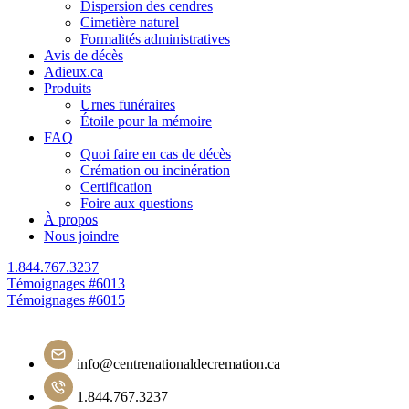
Dispersion des cendres
Cimetière naturel
Formalités administratives
Avis de décès
Adieux.ca
Produits
Urnes funéraires
Étoile pour la mémoire
FAQ
Quoi faire en cas de décès
Crémation ou incinération
Certification
Foire aux questions
À propos
Nous joindre
1.844.767.3237
Navigation
Témoignages #6013
Témoignages #6015
de
l'article
info@centrenationaldecremation.ca
1.844.767.3237