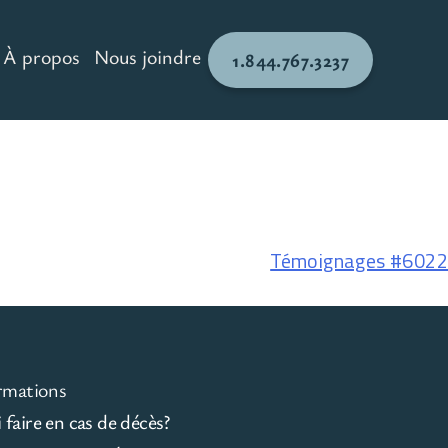
À propos
Nous joindre
1.844.767.3237
Témoignages #6022
rmations
faire en cas de décès?