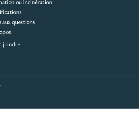
mation ou incinération
ifications
e aux questions
opos
 joindre