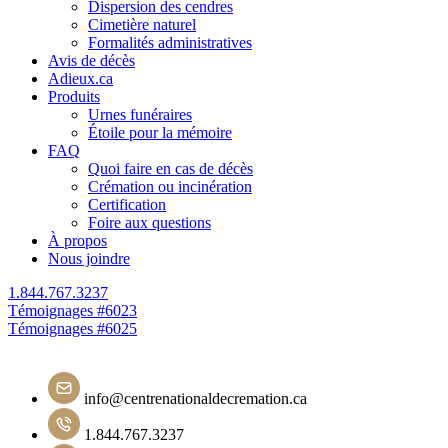
Dispersion des cendres
Cimetière naturel
Formalités administratives
Avis de décès
Adieux.ca
Produits
Urnes funéraires
Étoile pour la mémoire
FAQ
Quoi faire en cas de décès
Crémation ou incinération
Certification
Foire aux questions
À propos
Nous joindre
1.844.767.3237
Navigation
Témoignages #6023
Témoignages #6025
de
l'article
info@centrenationaldecremation.ca
1.844.767.3237