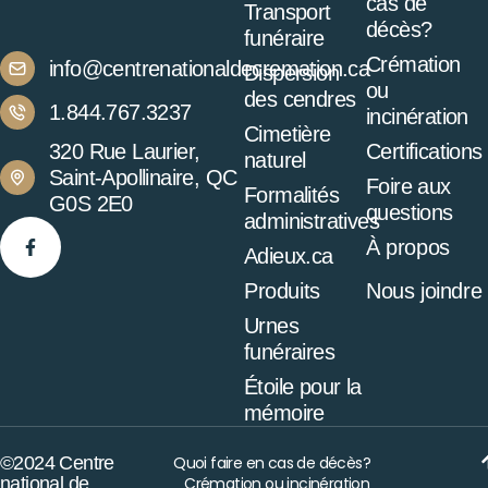
cas de
Transport
décès?
funéraire
Crémation
info@centrenationaldecremation.ca
Dispersion
ou
des cendres
1.844.767.3237
incinération
Cimetière
320 Rue Laurier,
Certifications
naturel
Saint-Apollinaire, QC
Foire aux
Formalités
G0S 2E0
questions
administratives
À propos
Adieux.ca
Produits
Nous joindre
Urnes
funéraires
Étoile pour la
mémoire
©2024 Centre
Quoi faire en cas de décès?
national de
Crémation ou incinération