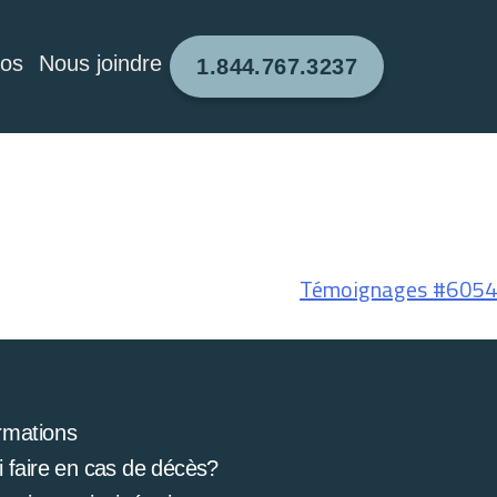
pos
Nous joindre
1.844.767.3237
Témoignages #6054
rmations
 faire en cas de décès?