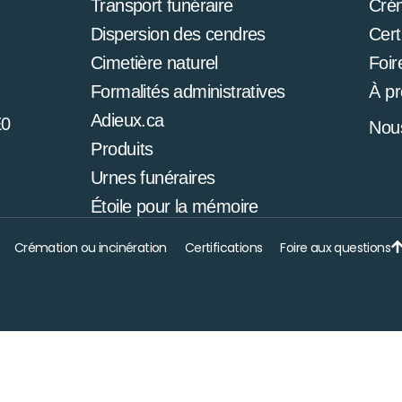
Transport funéraire
Cré
Dispersion des cendres
Cert
Cimetière naturel
Foir
Formalités administratives
À p
Adieux.ca
E0
Nous
Produits
Urnes funéraires
Étoile pour la mémoire
Crémation ou incinération
Certifications
Foire aux questions