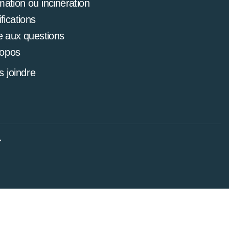
mation ou incinération
ifications
e aux questions
ropos
 joindre