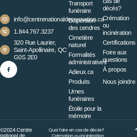
cas de
Transport
décès?
funéraire
Crémation
info@centrenationaldecremation.ca
Dispersion
ou
des cendres
1.844.767.3237
incinération
Cimetière
320 Rue Laurier,
Certifications
naturel
Saint-Apollinaire, QC
Foire aux
Formalités
G0S 2E0
questions
administratives
À propos
Adieux.ca
Produits
Nous joindre
Urnes
funéraires
Étoile pour la
mémoire
©2024 Centre
Quoi faire en cas de décès?
national de
Crémation ou incinération