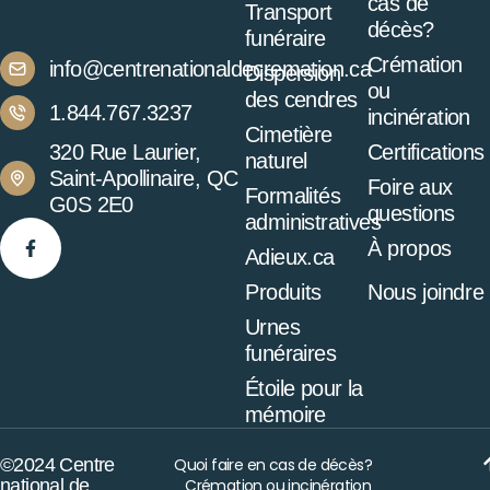
cas de
Transport
décès?
funéraire
Crémation
info@centrenationaldecremation.ca
Dispersion
ou
des cendres
1.844.767.3237
incinération
Cimetière
320 Rue Laurier,
Certifications
naturel
Saint-Apollinaire, QC
Foire aux
Formalités
G0S 2E0
questions
administratives
À propos
Adieux.ca
Produits
Nous joindre
Urnes
funéraires
Étoile pour la
mémoire
©2024 Centre
Quoi faire en cas de décès?
national de
Crémation ou incinération