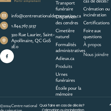
cas de décès?
Transport
funéraire
Crémation ou
incinération
info@centrenationaldecremation.ca
Dispersion
des cendres
Certifications
1.844.767.3237
Cimetière
Foire aux
320 Rue Laurier, Saint-
naturel
questions
Apollinaire, QC G0S
Formalités
À propos
2E0
administratives
Nous joindre
Adieux.ca
Produits
Urnes
funéraires
Étoile pour la
mémoire
©2024 Centre national
Quoi faire en cas de décès?
de crémation
Crémation ou incinération