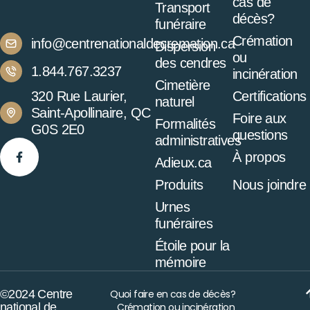
cas de
Transport
décès?
funéraire
Crémation
info@centrenationaldecremation.ca
Dispersion
ou
des cendres
1.844.767.3237
incinération
Cimetière
320 Rue Laurier,
Certifications
naturel
Saint-Apollinaire, QC
Foire aux
Formalités
G0S 2E0
questions
administratives
À propos
Adieux.ca
Produits
Nous joindre
Urnes
funéraires
Étoile pour la
mémoire
©2024 Centre
Quoi faire en cas de décès?
national de
Crémation ou incinération