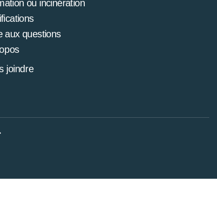
mation ou incinération
ifications
e aux questions
ropos
 joindre