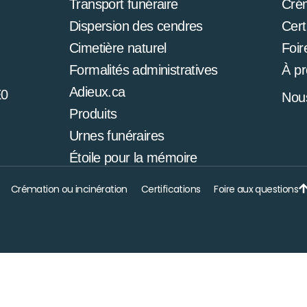
Transport funéraire
Cré
Dispersion des cendres
Cert
Cimetière naturel
Foir
Formalités administratives
À p
Adieux.ca
E0
Nous
Produits
Urnes funéraires
Étoile pour la mémoire
Crémation ou incinération
Certifications
Foire aux questions