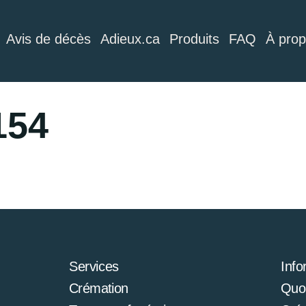
Avis de décès
Adieux.ca
Produits
FAQ
À pro
154
Services
Info
Crémation
Quoi