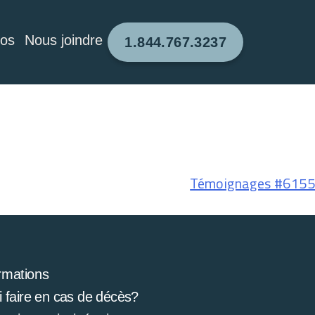
pos
Nous joindre
1.844.767.3237
Témoignages #6155
rmations
 faire en cas de décès?