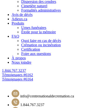
Dispersion des cendres
Cimetière naturel
Formalités administratives
Avis de décès
Adieux.ca
Produits
Urnes funéraires
Étoile pour la mémoire
FAQ
Quoi faire en cas de décès
Crémation ou incinération
Certification
Foire aux questions
À propos
Nous joindre
1.844.767.3237
Navigation
Témoignages #6162
Témoignages #6164
de
l'article
info@centrenationaldecremation.ca
1.844.767.3237