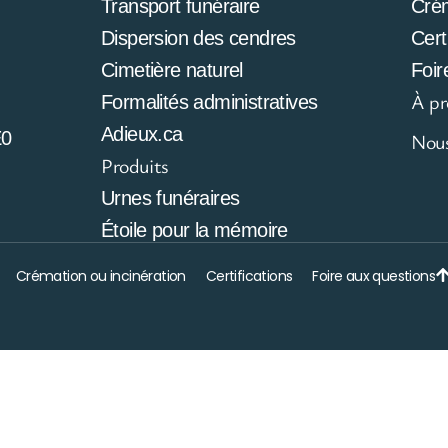
Transport funéraire
Cré
Dispersion des cendres
Cert
Cimetière naturel
Foir
À pr
Formalités administratives
Adieux.ca
E0
Nous
Produits
Urnes funéraires
Étoile pour la mémoire
Crémation ou incinération
Certifications
Foire aux questions