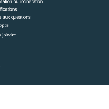
mation ou incinération
ifications
e aux questions
opos
 joindre