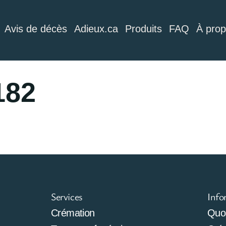
Avis de décès
Adieux.ca
Produits
FAQ
À pro
182
Services
Info
Crémation
Quoi