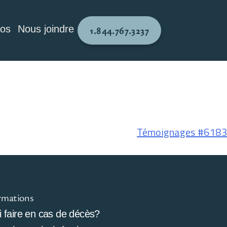
pos
Nous joindre
1.844.767.3237
Témoignages #6183
rmations
 faire en cas de décès?