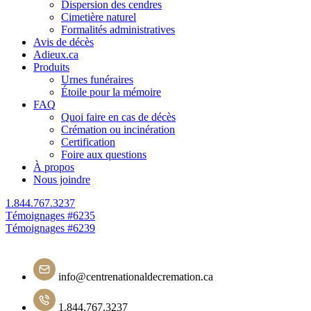
Dispersion des cendres
Cimetière naturel
Formalités administratives
Avis de décès
Adieux.ca
Produits
Urnes funéraires
Étoile pour la mémoire
FAQ
Quoi faire en cas de décès
Crémation ou incinération
Certification
Foire aux questions
À propos
Nous joindre
1.844.767.3237
Navigation
Témoignages #6235
Témoignages #6239
de
l'article
info@centrenationaldecremation.ca
1.844.767.3237