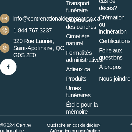
cas de
Transport
décès?
funéraire
Crémation
info@centrenationaldecremation.ca
Dispersion
ou
des cendres
1.844.767.3237
incinération
Cimetière
320 Rue Laurier,
Certifications
naturel
Saint-Apollinaire, QC
Foire aux
Formalités
G0S 2E0
questions
administratives
À propos
Adieux.ca
Produits
Nous joindre
Urnes
funéraires
Étoile pour la
mémoire
©2024 Centre
Quoi faire en cas de décès?
national de
Crémation ou incinération