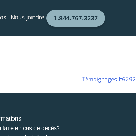
pos
Nous joindre
1.844.767.3237
Témoignages #6292
rmations
 faire en cas de décès?