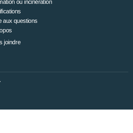
mation ou incinération
ifications
e aux questions
ropos
 joindre