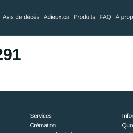
Avis de décès
Adieux.ca
Produits
FAQ
À pro
291
Services
Info
Crémation
Quoi