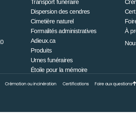
Transport funéraire
Cré
Dispersion des cendres
Cert
Cimetière naturel
Foir
Formalités administratives
À p
Adieux.ca
E0
Nous
Produits
Urnes funéraires
Étoile pour la mémoire
Crémation ou incinération
Certifications
Foire aux questions