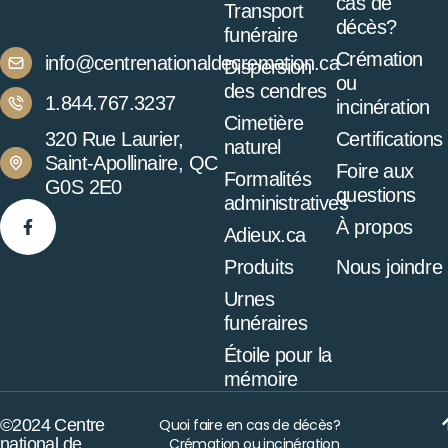
cas de
Transport
décès?
funéraire
Crémation
info@centrenationaldecremation.ca
Dispersion
ou
des cendres
1.844.767.3237
incinération
Cimetière
320 Rue Laurier,
Certifications
naturel
Saint-Apollinaire, QC
Foire aux
Formalités
G0S 2E0
questions
administratives
À propos
Adieux.ca
Produits
Nous joindre
Urnes
funéraires
Étoile pour la
mémoire
©2024 Centre
Quoi faire en cas de décès?
national de
Crémation ou incinération