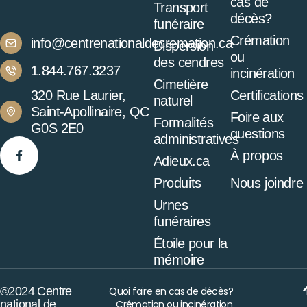
cas de
Transport
décès?
funéraire
Crémation
info@centrenationaldecremation.ca
Dispersion
ou
des cendres
1.844.767.3237
incinération
Cimetière
320 Rue Laurier,
Certifications
naturel
Saint-Apollinaire, QC
Foire aux
Formalités
G0S 2E0
questions
administratives
À propos
Adieux.ca
Produits
Nous joindre
Urnes
funéraires
Étoile pour la
mémoire
©2024 Centre
Quoi faire en cas de décès?
national de
Crémation ou incinération